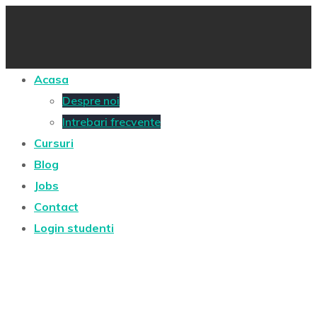
Acasa
Despre noi
Intrebari frecvente
Cursuri
Blog
Jobs
Contact
Login studenti